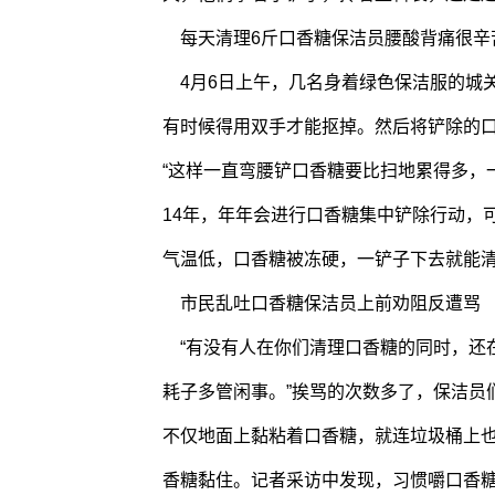
每天清理6斤口香糖保洁员腰酸背痛很辛
4月6日上午，几名身着绿色保洁服的城
有时候得用双手才能抠掉。然后将铲除的
“这样一直弯腰铲口香糖要比扫地累得多，
14年，年年会进行口香糖集中铲除行动，
气温低，口香糖被冻硬，一铲子下去就能
市民乱吐口香糖保洁员上前劝阻反遭骂
“有没有人在你们清理口香糖的同时，还在
耗子多管闲事。”挨骂的次数多了，保洁员
不仅地面上黏粘着口香糖，就连垃圾桶上
香糖黏住。记者采访中发现，习惯嚼口香糖